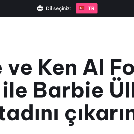
Dil seçiniz:
TR
 ve Ken AI F
 ile Barbie Ül
tadını çıkarı