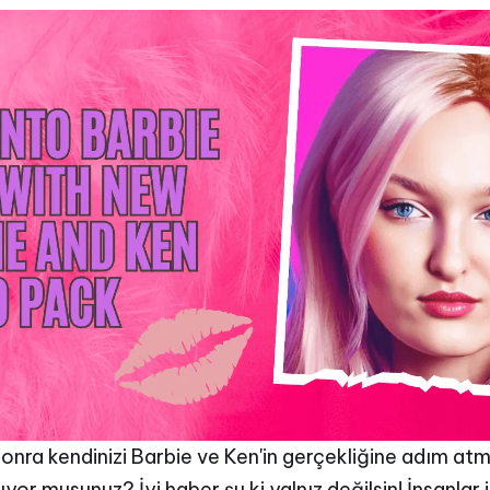
3 Ağustos 2023
•
1 dakikalık okuma
 sonra kendinizi Barbie ve Ken'in gerçekliğine adım at
lıyor musunuz? İyi haber şu ki yalnız değilsin! İnsanla