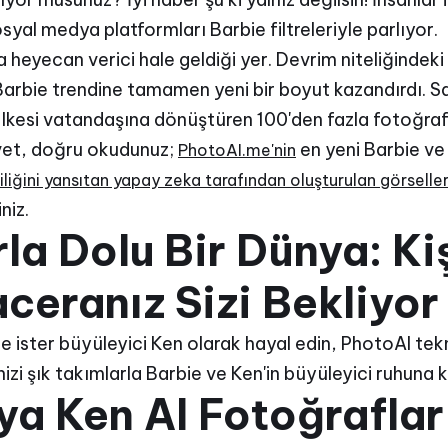
osyal medya platformları Barbie filtreleriyle parlıyor.
a heyecan verici hale geldiği yer. Devrim niteliğinde
rbie trendine tamamen yeni bir boyut kazandırdı. Sadec
e Ülkesi vatandaşına dönüştüren 100'den fazla fotoğraf
Evet, doğru okudunuz;
en yeni Barbie ve
PhotoAI.me'nin
işiliğini yansıtan yapay zeka tarafından oluşturulan görsell
niz.
rla Dolu Bir Dünya: Ki
ceranız Sizi Bekliyor
ie ister büyüleyici Ken olarak hayal edin, PhotoAI tekno
nizi şık takımlarla Barbie ve Ken'in büyüleyici ruhuna 
ya Ken AI Fotoğrafla