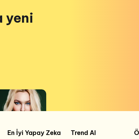
a yeni
En İyi Yapay Zeka
Trend AI
Ö