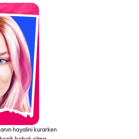
manın hayalini kurarken
r ikonik bebek olma