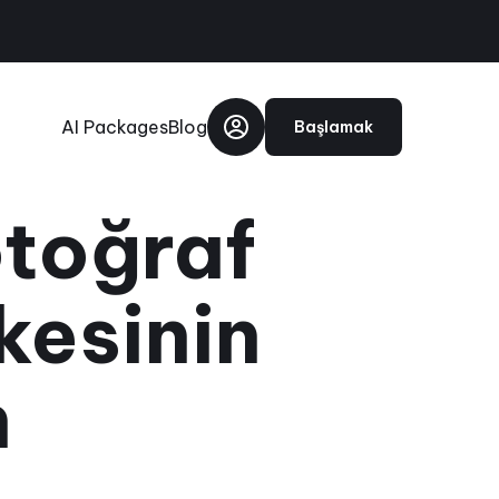
AI Packages
Blog
Başlamak
otoğraf
kesinin
n