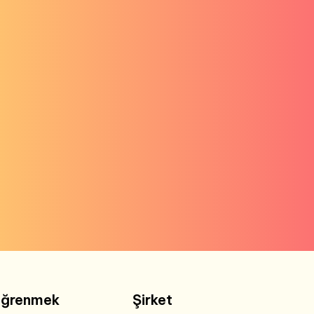
ğrenmek
Şirket