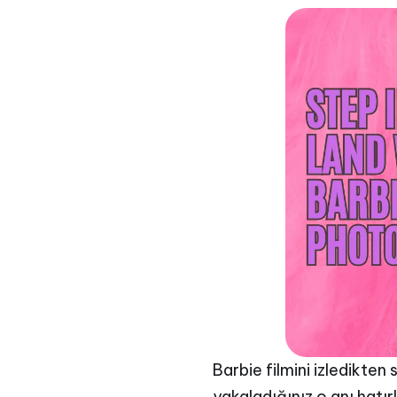
Barbie filmini izledikten
yakaladığınız o anı hatır