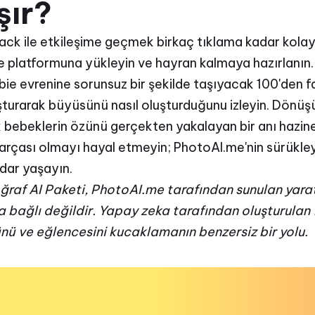
şır?
ck ile etkileşime geçmek birkaç tıklama kadar kolaydı
 platformuna yükleyin ve hayran kalmaya hazırlanın. 
arbie evrenine sorunsuz bir şekilde taşıyacak 100'den
luşturarak büyüsünü nasıl oluşturduğunu izleyin. Dönüş
k bebeklerin özünü gerçekten yakalayan bir anı hazines
arçası olmayı hayal etmeyin; PhotoAI.me'nin sürükle
dar yaşayın.
raf AI Paketi, PhotoAI.me tarafından sunulan yaratıc
 bağlı değildir. Yapay zeka tarafından oluşturulan f
nü ve eğlencesini kucaklamanın benzersiz bir yolu.