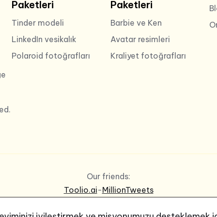
Paketleri
Paketleri
B
Tinder modeli
Barbie ve Ken
O
LinkedIn vesikalık
Avatar resimleri
Polaroid fotoğrafları
Kraliyet fotoğrafları
ge
ed.
Our friends:
Toolio.ai
-
MillionTweets
neyiminizi iyileştirmek ve misyonumuzu desteklemek i