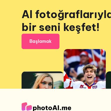
AI fotoğraflarıyl
bir seni keşfet!
Başlamak