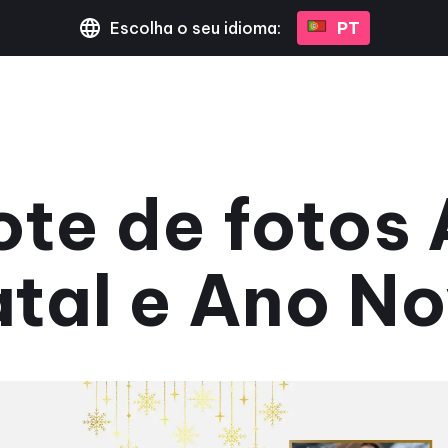
Escolha o seu idioma:
PT
te de fotos 
tal e Ano N
21 de dezembro de 2023
•
1 minuto de leitura