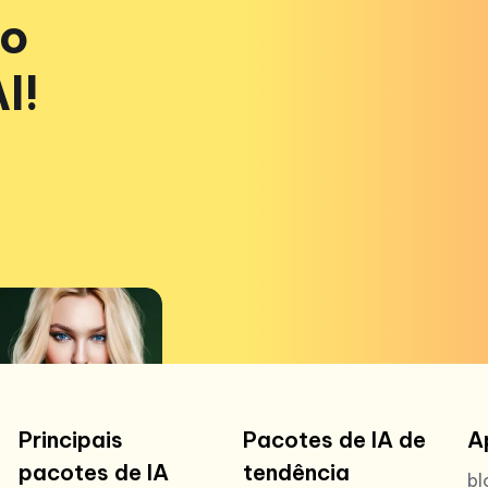
vo
I!
Principais
Pacotes de IA de
A
pacotes de IA
tendência
bl