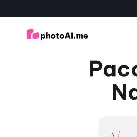
Paco
Na