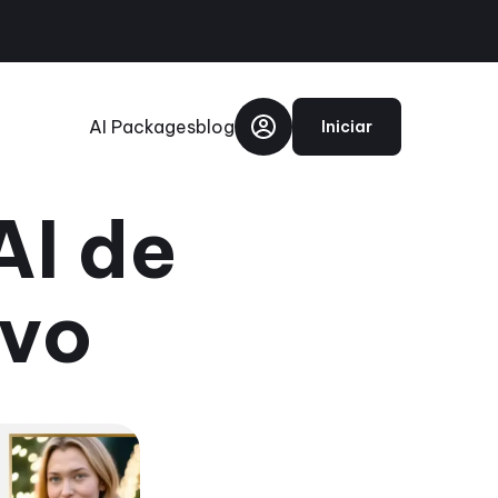
AI Packages
blog
Iniciar
AI de
ovo