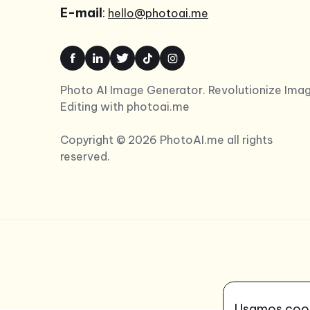
E-mail
:
hello@photoai.me
Photo AI Image Generator. Revolutionize Ima
Editing with photoai.me
Copyright © 2026 PhotoAI.me all rights
reserved.
Usamos cooki