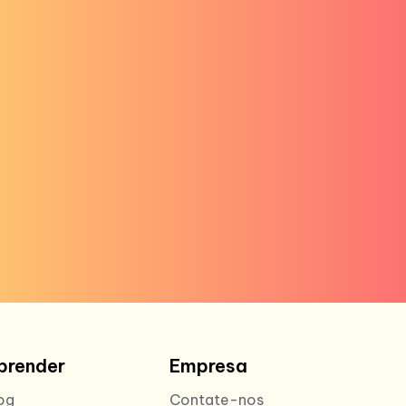
prender
Empresa
og
Contate-nos