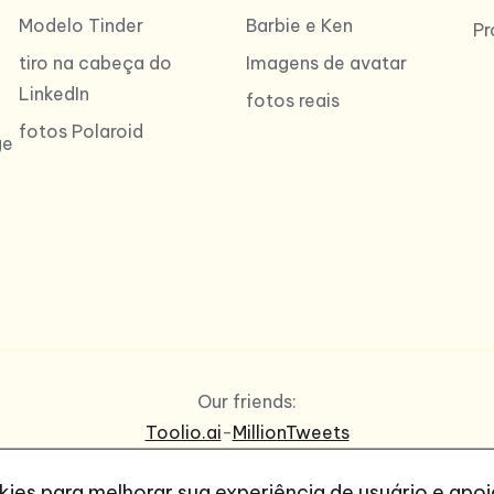
Modelo Tinder
Barbie e Ken
Pr
tiro na cabeça do
Imagens de avatar
LinkedIn
fotos reais
fotos Polaroid
ge
Our friends:
Toolio.ai
-
MillionTweets
es para melhorar sua experiência de usuário e apoi