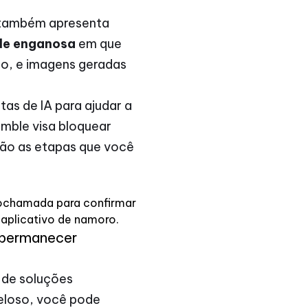
s também apresenta
ade enganosa
em que
nto, e imagens geradas
as de IA para ajudar a
mble visa bloquear
stão as etapas que você
eochamada para confirmar
 aplicativo de namoro.
l permanecer
 de soluções
eloso, você pode