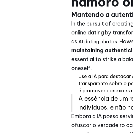
namoro on
Mantendo a autenti
In the pursuit of creatin
online dating by trans
as
. Howe
AI dating photos
maintaining authentici
essential to strike a ba
oneself.
Use a IA para destacar 
transparente sobre o pa
é promover conexões r
A essência de um re
indivíduos, e não 
Embora a IA possa serv
ofuscar o verdadeiro ca