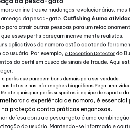
eaça da pesca-gato
namoro online trouxe mudanças revolucionárias, ma
a ameaça da pesca-gato.
Catfishing é uma ativid
also para atrair outras pessoas para um relacioname
que esses perfis pareçam incrivelmente realistas.
uns aplicativos de namoro estão adotando ferrament
e do usuário. Por exemplo,
do Bu
o Deception Detector
ntos do perfil em busca de sinais de fraude. Aqui e
teger:
a perfis que parecem bons demais para ser verdade.
s nas fotos e nas informações biográficas.Peça uma vid
Relate quaisquer perfis suspeitos à equipe de suporte do
melhorar a experiência de namoro, é essencia
o na proteção contra práticas enganosas.
elhor defesa contra a pesca-gato é uma combinação
ntização do usuário. Mantendo-se informado e caut