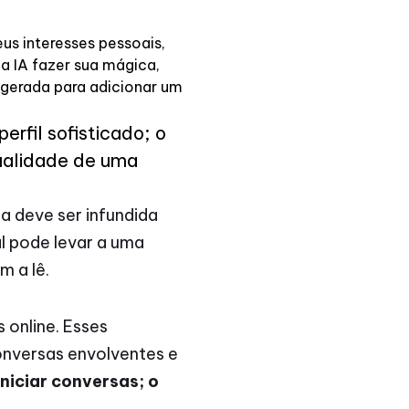
us interesses pessoais,
a IA fazer sua mágica,
a gerada para adicionar um
erfil sofisticado; o
dualidade de uma
da deve ser infundida
al pode levar a uma
 a lê.
 online. Esses
conversas envolventes e
niciar conversas; o