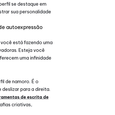
 perfil se destaque em
trar sua personalidade
 de autoexpressão
l; você está fazendo uma
vadoras. Esteja você
oferecem uma infinidade
fil de namoro. É o
eslizar para a direita.
ramentas de escrita de
fias criativas,