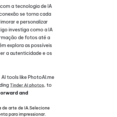
, com a tecnologia de IA
 conexão se torna cada
imorar e personalizar
tigo investiga como a IA
formação de fotos até a
ém explora as possíveis
er a autenticidade e os
e AI tools like PhotoAI.me
uding
, to
Tinder AI photos
tforward and
de arte de IA.Selecione
onta para impressionar.