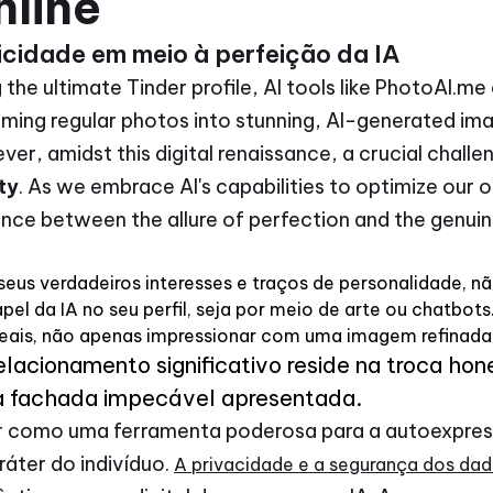
line
cidade em meio à perfeição da IA
g the ultimate Tinder profile, AI tools like PhotoAI.me
forming regular photos into stunning, AI-generate
ver, amidst this digital renaissance, a crucial chall
ty
. As we embrace AI's capabilities to optimize our on
lance between the allure of perfection and the genui
seus verdadeiros interesses e traços de personalidade, nã
pel da IA no seu perfil, seja por meio de arte ou chatbo
eais, não apenas impressionar com uma imagem refinada
lacionamento significativo reside na troca hon
na fachada impecável apresentada.
ir como uma ferramenta poderosa para a autoexpres
ráter do indivíduo.
A privacidade e a segurança dos da