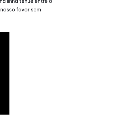
a linha tênue entre o
a nosso favor sem