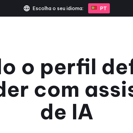
Escolha o seu idioma:
PT
o o perfil def
der com assi
de IA