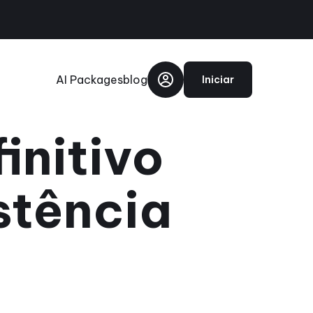
AI Packages
blog
Iniciar
initivo
stência