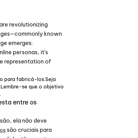
 are revolutionizing
d images—commonly known
enge emerges:
line personas, it's
ne representation of
o para fabricá-los.Seja
ts.Lembre-se que o objetivo
.
esta entre os
são, ela não deve
são cruciais para
dos