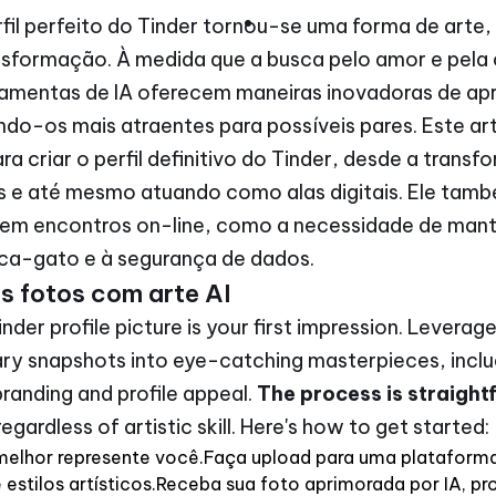
•
perfil perfeito do Tinder tornou-se uma forma de arte
nsformação. À medida que a busca pelo amor e pela
rramentas de IA oferecem maneiras inovadoras de apr
ndo-os mais atraentes para possíveis pares. Este ar
a criar o perfil definitivo do Tinder, desde a trans
s e até mesmo atuando como alas digitais. Ele tamb
 em encontros on-line, como a necessidade de mant
sca-gato e à segurança de dados.
s fotos com arte AI
Tinder profile picture is your first impression. Leverag
ary snapshots into eye-catching masterpieces, incl
randing and profile appeal.
The process is straigh
 regardless of artistic skill. Here's how to get started:
elhor represente você.Faça upload para uma plataforma 
estilos artísticos.Receba sua foto aprimorada por IA, pr