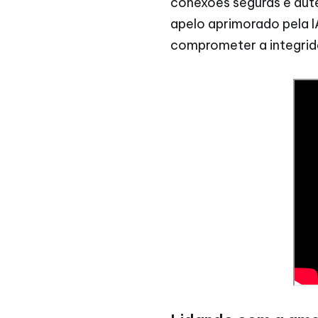
conexões seguras e autê
apelo aprimorado pela I
comprometer a integri