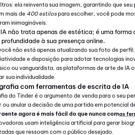
iltros: ela reinventa sua imagem, garantindo que seu
m mais de
400 estilos
para escolher, você pode mos
ram inimagináveis.
 IA não trata apenas de estética; é uma forma
 profundidade à sua presença online.
 você não está apenas atualizando sua foto de perfi
iatividade e disposição para adotar tecnologias ino
sico ou vanguardista, as plataformas de arte de IA 
r sua individualidade.
grafia com ferramentas de escrita de IA
rafia do Tinder é o argumento de venda para o seu per
ou anular a decisão de uma partida em potencial de d
raente agora é mais fácil do que nunca com
as fer
adoras usam inteligência artificial para gerar biogra
izadas que ressoam com o público desejado.