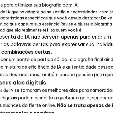
s para otimizar sua biografia com IA:
e IA que se adapte ao seu estilo e necessidades.Insira se
acterísticas específicas que você deseja destacar.Deixe 
nica que captura sua essência.Revise e ajuste a biografi
do que ela realmente reflita quem você é.
scrita de IA não servem apenas para criar um p
r as palavras certas para expressar sua indivi
s combinações certas.
er um ponto de partida sólido, a biografia final ain
a mistura de eficiência de IA e autenticidade pesso
as se destaca, mas também parece genuína para quem
eus alas digitais
se tornaram os melhores alas para namorados
s de IA
s digitais podem ajudá-lo a quebrar o gelo, sugerir 
 nuances do flerte online.
Não se trata apenas de i
nteressantes e genuínos.