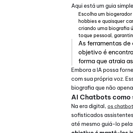
Aqui está um guia simple
Escolha um biogerador d
hobbies e quaisquer car
criando uma biografia ú
toque pessoal, garantin
As ferramentas de e
objetivo é encontra
forma que atraia a
Embora a IA possa fornec
com sua própria voz. Ess
biografia que não apen
AI Chatbots como s
Na era digital,
os chatbot
sofisticados assistente
até mesmo guiá-lo pelas
objetivo é mantê-los i