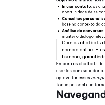
Iniciar contato
: os ch
oportunidade de se co
Conselhos personaliz
base no contexto da c
Análise de conversas
manter o diálogo relev
Com os chatbots d
namoro online. Ele
humana, garantindo
Embora os chatbots de I
usá-los com sabedoria. 
aproveitar esses
compan
toque pessoal que torna
Navegando