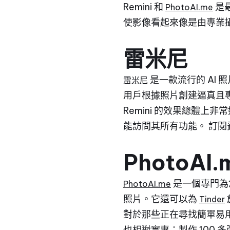
Remini 和
是
PhotoAI.me
使影像看起來像是由專業
雷米尼
是一款流行的 AI 
雷米尼
用戶根據照片創建逼真且
Remini 的效果總體上
能訪問其所有功能。 訂閱費
PhotoAI.
是一個專門為您
PhotoAI.me
照片。它還可以為
Tinder
對於那些正在尋找簡單易
也相對實惠：製作 100 多