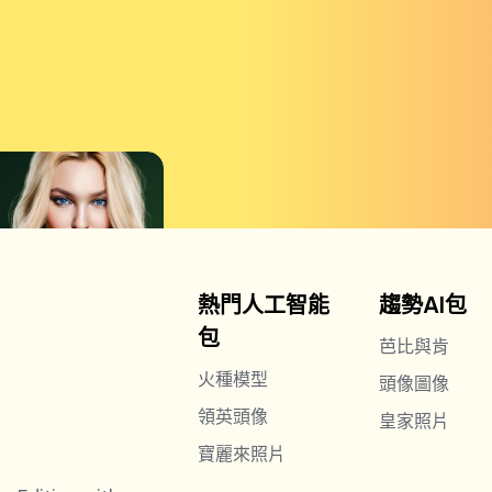
熱門人工智能
趨勢AI包
包
芭比與肯
火種模型
頭像圖像
領英頭像
皇家照片
寶麗來照片