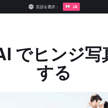
言語を選択：
JA
o AI でヒンジ
する
2023 年 10 月 20 日
•
1 分で読めます