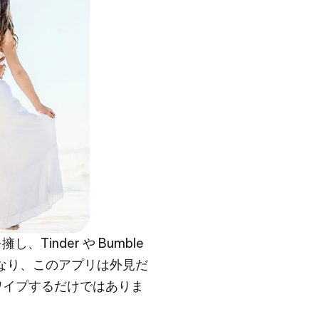
、Tinder や Bumble
なり、このアプリは外見だ
ワイプするだけではありま
。