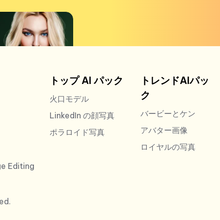
トップ AI パック
トレンドAIパッ
ク
火口モデル
バービーとケン
LinkedIn の顔写真
アバター画像
ポラロイド写真
ロイヤルの写真
e Editing
ed.