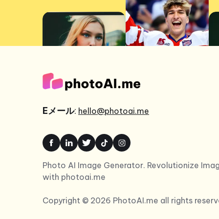
Eメール
:
hello@photoai.me
Photo AI Image Generator. Revolutionize Imag
with photoai.me
Copyright © 2026 PhotoAI.me all rights reserv