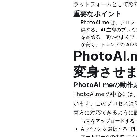
ラットフォームとして際
重要なポイント
PhotoAI.me は、
供する、AI 主導のプレ
を高める、使いやすくソー
が高く、トレンドの AI
PhotoA
変身させ
PhotoAI.meの動作
PhotoAI.me の中
います。このプロセスは
両方に対応できるように
写真をアップロードする:
AI パック
を選択する : 
アートワークの生成: ワ