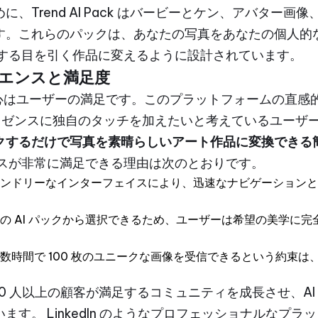
、Trend AI Pack はバービーとケン、アバター画
す。これらのパックは、あなたの写真をあなたの個人的
鳴する目を引く作品に変えるように設計されています。
エンスと満足度
成功の中心はユーザーの満足です。このプラットフォームの直
レゼンスに独自のタッチを加えたいと考えているユーザ
クするだけで写真を素晴らしいアート作品に変換できる
ンスが非常に満足できる理由は次のとおりです。
フレンドリーなインターフェイスにより、迅速なナビゲーション
多くの AI パックから選択できるため、ユーザーは希望の美学に
ずか数時間で 100 枚のユニークな画像を受信できるという約束
1.7,000 人以上の顧客が満足するコミュニティを成長させ、
ます。 LinkedIn のようなプロフェッショナルなプ