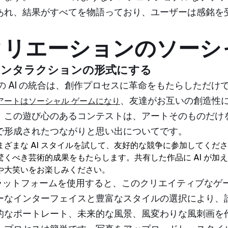
あれ、結果がすべてを物語っており、ユーザーは感銘を
クリエーションのソーシ
的インタラクションの形式にする
の AI の統合は、創作プロセスに革命をもたらしただけ
、友達がお互いの創造性に
 アートはソーシャル ゲームになり
。この遊び心のあるコンテストは、アートそのものだけ
で形成されたつながりと思い出についてです。
ざまな AI スタイルを試して、友好的な競争に参加してくださ
くべき芸術的成果をもたらします。共有した作品に AI が加
や大笑いをお楽しみください。
ようなプラットフォームを使用すると、このクリエイティブな
ーなインターフェイスと豊富なスタイルの選択により、
的なポートレート、未来的な風景、風変わりな風刺画を