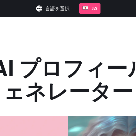
言語を選択：
JA
AI プロフィ
ェネレーター
2024 年 3 月 7 日
•
2 分で読めます