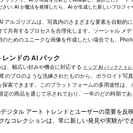
さい: AI が魔法を発揮したら、AI が生成した新しいプロフ
AI アルゴリズムは、写真内のさまざまな要素を自動的
けて共有するプロセスを合理化します。ソーシャル メデ
のためのユニークな画像を作成したい場合でも、PhotoA
トレンドの AI パック
気の中心は、幅広い好みや機会に対応する
トップ AI パックとトレ
写真
のプロのような洗練されたものから、ポラロイド写真
を探索できます。このプラットフォームの多用途性は、オ
節限定の商品を通じて示されており、一年のどの時期であ
。
新のデジタル アート トレンドとユーザーの需要を反
クなコレクションは、常に新しい発見や実験がで