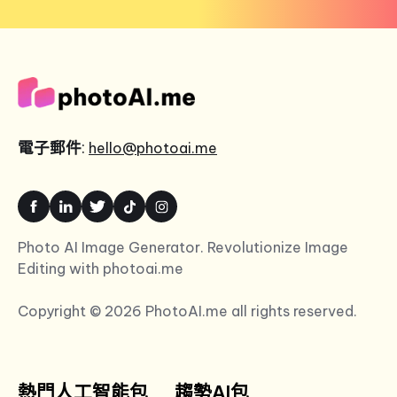
電子郵件
:
hello@photoai.me
Photo AI Image Generator. Revolutionize Image
Editing with photoai.me
Copyright © 2026 PhotoAI.me all rights reserved.
熱門人工智能包
趨勢AI包