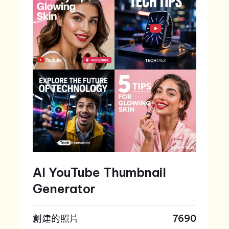
AI YouTube Thumbnail
Generator
創建的照片
7690