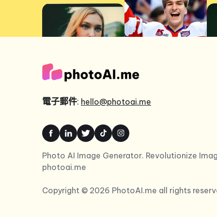
電子郵件
:
hello@photoai.me
Photo AI Image Generator. Revolutionize Imag
photoai.me
Copyright © 2026 PhotoAI.me all rights reserv