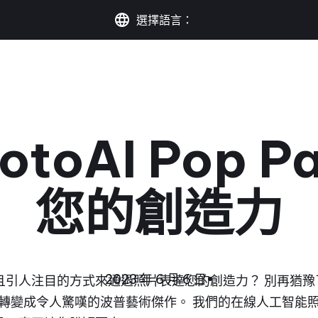
選擇語言：
otoAI Pop P
您的創造力
2023 年 6 月 6 日
•
人注目的方式來通過照片表達您的創造力？ 別再猶豫了！ 借助
像轉變成令人驚嘆的波普藝術傑作。 我們的在線人工智能