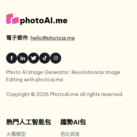
電子郵件
:
hello@photoai.me
Photo AI Image Generator. Revolutionize Image
Editing with photoai.me
Copyright © 2026 PhotoAI.me all rights reserved.
熱門人工智能包
趨勢AI包
火種模型
芭比與肯