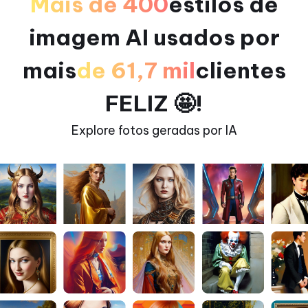
Mais de 400
estilos de
imagem AI usados ​​por
mais
de 61,7 mil
clientes
FELIZ 🤩!
Explore fotos geradas por IA