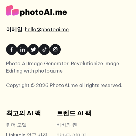
이메일
:
hello@photoai.me
Photo AI Image Generator. Revolutionize Image
Editing with photoai.me
Copyright © 2026 PhotoAI.me all rights reserved.
최고의 AI 팩
트렌드 AI 팩
틴더 모델
바비와 켄
LinkedIn 얼굴 사진
아바타 이미지