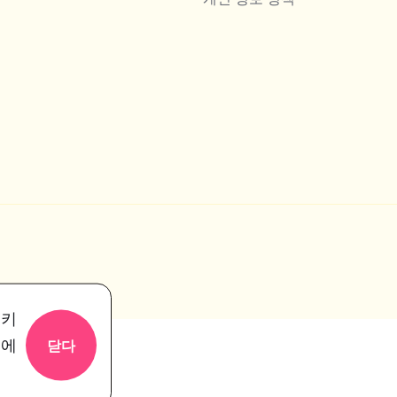
쿠키
용에
닫다