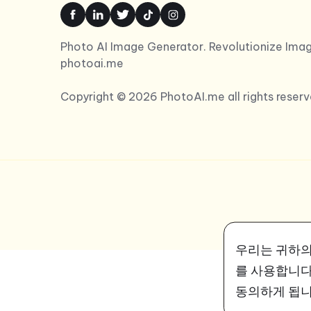
Photo AI Image Generator. Revolutionize Imag
photoai.me
Copyright © 2026 PhotoAI.me all rights reserv
우리는 귀하의
를 사용합니다
동의하게 됩니