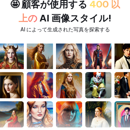
🤩 顧客が使用する
400 以
上の
AI 画像スタイル!
AI によって生成された写真を探索する