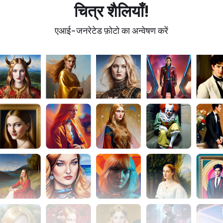
चित्र शैलियाँ
!
एआई-जनरेटेड फ़ोटो का अन्वेषण करें