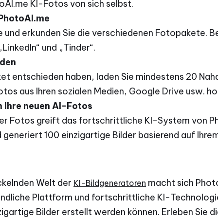
oAI.me KI-Fotos von sich selbst.
u PhotoAI.me
 und erkunden Sie die verschiedenen Fotopakete. Be
„LinkedIn“ und „Tinder“.
aden
aket entschieden haben, laden Sie mindestens 20 Na
otos aus Ihren sozialen Medien, Google Drive usw. h
ch Ihre neuen AI-Fotos
r Fotos greift das fortschrittliche KI-System von P
d generiert 100 einzigartige Bilder basierend auf Ih
ickelnden Welt der
macht sich Phot
KI-Bildgeneratoren
ndliche Plattform und fortschrittliche KI-Technologi
gartige Bilder erstellt werden können. Erleben Sie d