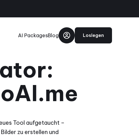
AI Packages
Blog
Loslegen
ator:
toAI.me
 neues Tool aufgetaucht –
 Bilder zu erstellen und