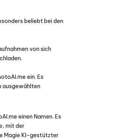
sonders beliebt bei den
haufnahmen von sich
ochladen.
hotoAI.me ein. Es
rem ausgewählten
oAI.me einen Namen. Es
e, mit der
ie Magie KI-gestützter