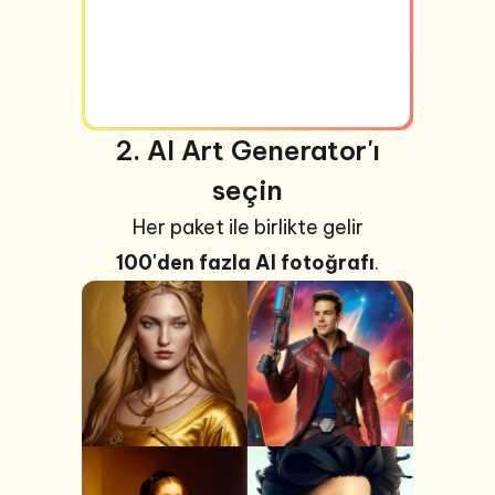
2. AI Art Generator'ı
seçin
Her paket ile birlikte gelir
100'den fazla AI fotoğrafı
.
+99
Fotoğraf