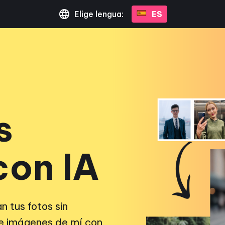
Elige lengua:
ES
s
on IA
 tus fotos sin
de imágenes de mí con