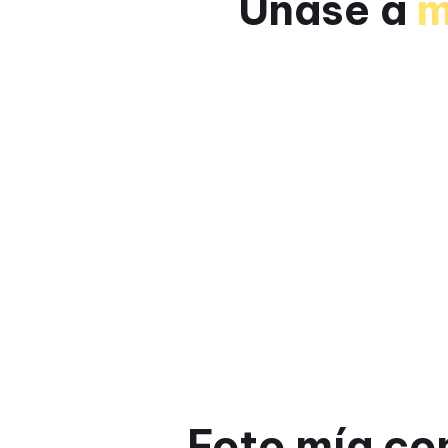
Únase a
m
Foto mía con