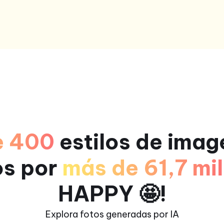
e 400
estilos de imag
os por
más de 61,7 mil
HAPPY 🤩!
Explora fotos generadas por IA