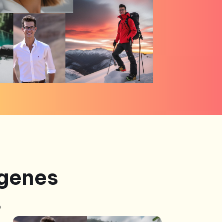
ágenes
s