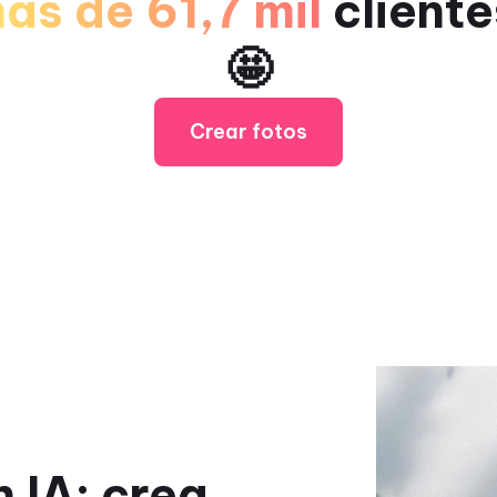
ás de 61,7 mil
client
🤩
Crear fotos
 IA: crea