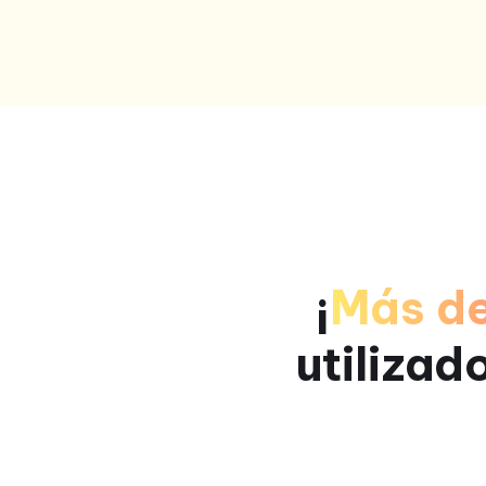
¡
Más d
utilizad