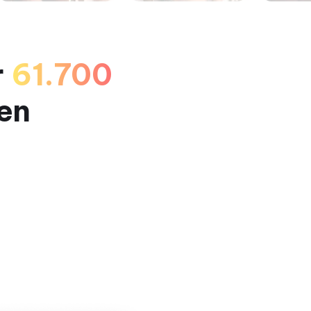
r
61.700
en