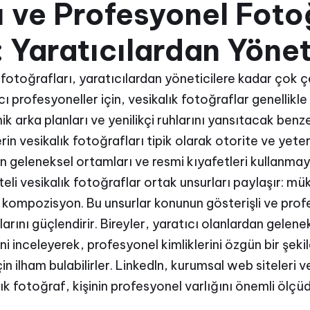
ı ve Profesyonel Foto
: Yaratıcılardan Yönet
fotoğrafları, yaratıcılardan yöneticilere kadar çok çe
cı profesyoneller için, vesikalık fotoğraflar genellikle
 arka planları ve yenilikçi ruhlarını yansıtacak benzers
in vesikalık fotoğrafları tipik olarak otorite ve yeterl
 geleneksel ortamları ve resmi kıyafetleri kullanmay
teli vesikalık fotoğraflar ortak unsurları paylaşır: m
 kompozisyon. Bu unsurlar konunun gösterişli ve pro
arını güçlendirir. Bireyler, yaratıcı olanlardan gelene
rini inceleyerek, profesyonel kimliklerini özgün bir şek
n ilham bulabilirler. LinkedIn, kurumsal web siteleri ve
lık fotoğraf, kişinin profesyonel varlığını önemli ölçüde