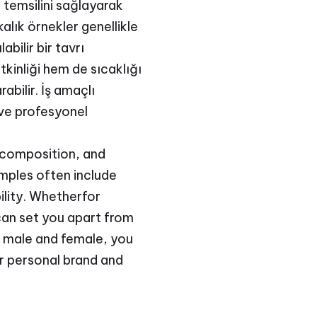
r temsilini sağlayarak
kalık örnekler genellikle
bilir bir tavrı
tkinliği hem de sıcaklığı
abilir. İş amaçlı
i ve profesyonel
 composition, and
mples often include
ility. Whetherfor
can set you apart from
h male and female, you
ur personal brand and