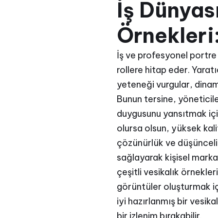
İş Dünyas
Örnekleri
İş ve profesyonel portre 
rollere hitap eder. Yaratı
yeteneği vurgular, dinamik
Bunun tersine, yöneticiler
duygusunu yansıtmak için
olursa olsun, yüksek kali
çözünürlük ve düşünceli
sağlayarak kişisel markal
çeşitli vesikalık örnekle
görüntüler oluşturmak içi
iyi hazırlanmış bir vesika
bir izlenim bırakabilir.