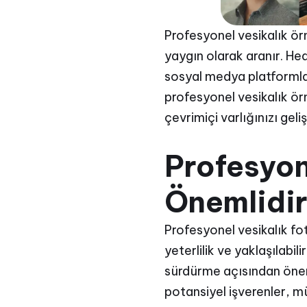
Profesyonel vesikalık ör
yaygın olarak aranır. He
sosyal medya platformları
profesyonel vesikalık örn
çevrimiçi varlığınızı gel
Profesyon
Önemlidi
Profesyonel vesikalık fot
yeterlilik ve yaklaşılabil
sürdürme açısından önemli
potansiyel işverenler, müş