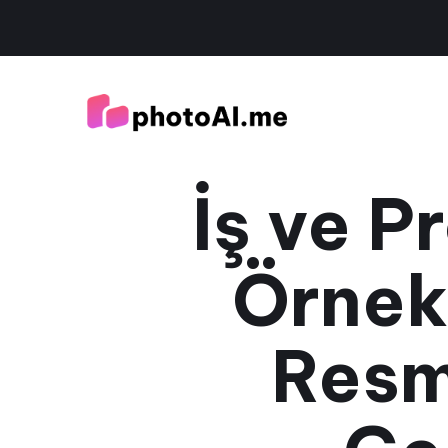
İş ve 
Örnekl
Resm