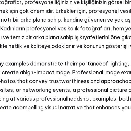
ğraflar, profesyonelliğinizin ve kişiliğinizin görsel bi
rmek için çok önemlidir. Erkekler için, profesyonel vesi
 nötr bir arka plana sahip, kendine güvenen ve yaklaşıla
 Kadınların profesyonel vesikalık fotoğrafları, hem ye
ve temiz bir arka plana sahip iş kıyafetlerini öne çıkar
ikle netlik ve kaliteye odaklanır ve konunun gösterişl
hy examples demonstrate theimportanceof lighting,
 create ahigh-impactimage. Professional image exa
nphotos that convey trustworthiness and approachab
sites, or networking events, a professional picture 
king at various professionalheadshot examples, bot
create acompelling visual narrative that enhances yo