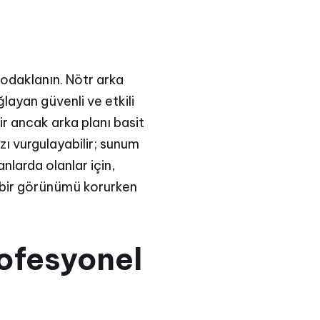
 odaklanın. Nötr arka
layan güvenli ve etkili
lir ancak arka planı basit
zı vurgulayabilir; sunum
anlarda olanlar için,
l bir görünümü korurken
rofesyonel