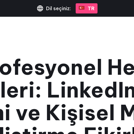
Dil seçiniz:
TR
Profesyonel H
eri: LinkedIn
i ve Kişisel 