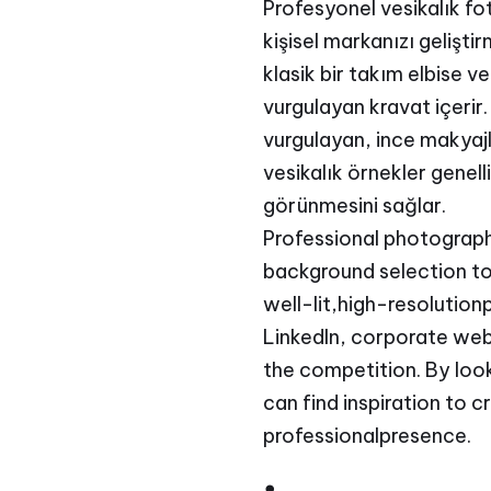
Profesyonel vesikalık foto
kişisel markanızı gelişti
klasik bir takım elbise ve
vurgulayan kravat içerir.
vurgulayan, ince makyajlı 
vesikalık örnekler genell
görünmesini sağlar.
Professional photograp
background selection to
well-lit,high-resolutio
LinkedIn, corporate web
the competition. By loo
can find inspiration to 
professionalpresence.