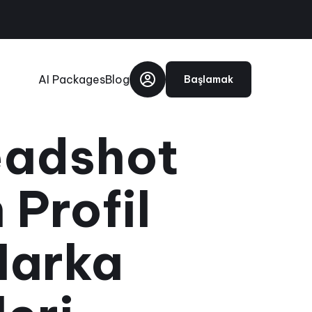
AI Packages
Blog
Başlamak
eadshot
 Profil
Marka