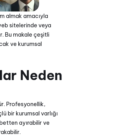
lham almak amacıyla
web sitelerinde veya
r. Bu makale çeşitli
nacak ve kurumsal
flar Neden
r. Profesyonellik,
çlü bir kurumsal varlığı
betten ayırabilir ve
akabilir.