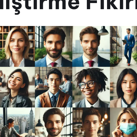
iştirme Fikir
14 Haziran 2024
•
3 dakika