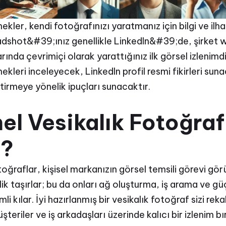
nekler, kendi fotoğrafınızı yaratmanız için bilgi ve i
adshot&#39;ınız genellikle LinkedIn&#39;de, şirket 
nda çevrimiçi olarak yarattığınız ilk görsel izlenimdi
ekleri inceleyecek, LinkedIn profil resmi fikirleri su
iştirmeye yönelik ipuçları sunacaktır.
el Vesikalık Fotoğra
r?
oğraflar, kişisel markanızın görsel temsili görevi görü
irlik taşırlar; bu da onları ağ oluşturma, iş arama ve gü
 kılar. İyi hazırlanmış bir vesikalık fotoğraf sizi reka
teriler ve iş arkadaşları üzerinde kalıcı bir izlenim bır