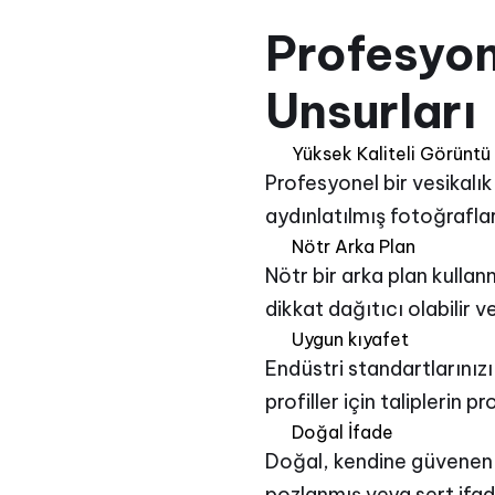
Profesyo
Unsurları
Yüksek Kaliteli Görüntü
Profesyonel bir vesikalık
aydınlatılmış fotoğraflar 
Nötr Arka Plan
Nötr bir arka plan kulla
dikkat dağıtıcı olabilir 
Uygun kıyafet
Endüstri standartlarınızı
profiller için taliplerin 
Doğal İfade
Doğal, kendine güvenen bi
pozlanmış veya sert ifad