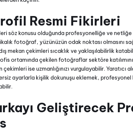
ofil Resmi Fikirleri
irleri söz konusu olduğunda profesyonelliğe ve netliğe
esikalık fotoğraf, yüzünüzün odak noktası olmasını sağ
 dış mekan çekimleri sıcaklık ve yaklaşılabilirlik katabi
r ofis ortamında çekilen fotoğraflar sektöre katılımını
 çekimleri ise uzmanlığınızı vurgulayabilir. Yaratıcı al
rsiz ayarlarla kişilik dokunuşu eklemek, profesyone
bilir.
arkayı Geliştirecek P
s