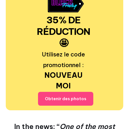
35% DE
RÉDUCTION
🤩
Utilisez le code
promotionnel :
NOUVEAU
MOI
Obtenir des photos
In the news: “
One of the most